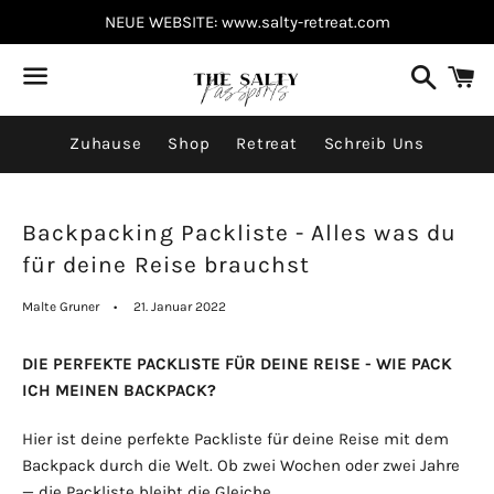
NEUE WEBSITE: www.salty-retreat.com
Suchen
W
Menü
Zuhause
Shop
Retreat
Schreib Uns
Backpacking Packliste - Alles was du
für deine Reise brauchst
Malte Gruner
21. Januar 2022
DIE PERFEKTE PACKLISTE FÜR DEINE REISE - WIE PACK
ICH MEINEN BACKPACK?
Hier ist deine perfekte Packliste für deine Reise mit dem
Backpack durch die Welt. Ob zwei Wochen oder zwei Jahre
— die Packliste bleibt die Gleiche.