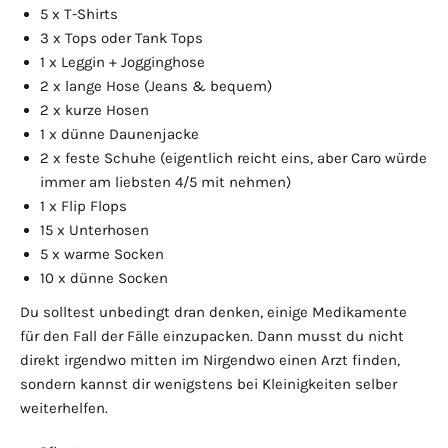
5 x T-Shirts
3 x Tops oder Tank Tops
1 x Leggin + Jogginghose
2 x lange Hose (Jeans & bequem)
2 x kurze Hosen
1 x dünne Daunenjacke
2 x feste Schuhe (eigentlich reicht eins, aber Caro würde
immer am liebsten 4/5 mit nehmen)
1 x Flip Flops
15 x Unterhosen
5 x warme Socken
10 x dünne Socken
Du solltest unbedingt dran denken, einige Medikamente
für den Fall der Fälle einzupacken. Dann musst du nicht
direkt irgendwo mitten im Nirgendwo einen Arzt finden,
sondern kannst dir wenigstens bei Kleinigkeiten selber
weiterhelfen.